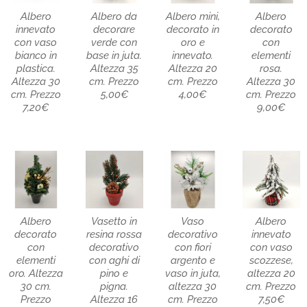
Albero
Albero da
Albero mini,
Albero
innevato
decorare
decorato in
decorato
con vaso
verde con
oro e
con
bianco in
base in juta.
innevato.
elementi
plastica.
Altezza 35
Altezza 20
rosa.
Altezza 30
cm. Prezzo
cm. Prezzo
Altezza 30
cm. Prezzo
5,00€
4,00€
cm. Prezzo
7,20€
9,00€
Albero
Vasetto in
Vaso
Albero
decorato
resina rossa
decorativo
innevato
con
decorativo
con fiori
con vaso
elementi
con aghi di
argento e
scozzese,
oro. Altezza
pino e
vaso in juta,
altezza 20
30 cm.
pigna.
altezza 30
cm. Prezzo
Prezzo
Altezza 16
cm. Prezzo
7,50€