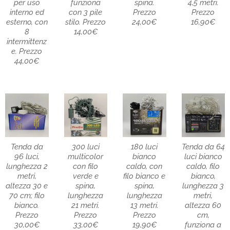
per uso
funziona
spina.
4,5 metri.
interno ed
con 3 pile
Prezzo
Prezzo
esterno, con
stilo. Prezzo
24,00€
16,90€
8
14,00€
intermittenz
e. Prezzo
44,00€
Tenda da
300 luci
180 luci
Tenda da 64
96 luci,
multicolor
bianco
luci bianco
lunghezza 2
con filo
caldo, con
caldo, filo
metri,
verde e
filo bianco e
bianco,
altezza 30 e
spina,
spina,
lunghezza 3
70 cm; filo
lunghezza
lunghezza
metri,
bianco.
21 metri.
13 metri.
altezza 60
Prezzo
Prezzo
Prezzo
cm,
30,00€
33,00€
19,90€
funziona a