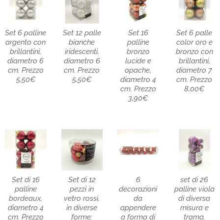
Set 6 palline
Set 12 palle
Set 16
Set 6 palle
argento con
bianche
palline
color oro e
brillantini,
iridescenti,
bronzo
bronzo con
diametro 6
diametro 6
lucide e
brillantini,
cm. Prezzo
cm. Prezzo
opache,
diametro 7
5,50€
5,50€
diametro 4
cm. Prezzo
cm. Prezzo
8,00€
3,90€
Set di 16
Set di 12
6
set di 26
palline
pezzi in
decorazioni
palline viola
bordeaux,
vetro rossi,
da
di diversa
diametro 4
in diverse
appendere
misura e
cm. Prezzo
forme:
a forma di
trama.