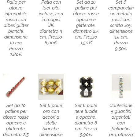
Palla per
Palla con
Set da 10
Set 6
albero
luci, pile
palline per
campanellin
infrangibile
incluse, con
albero rosse
i in metallo
rossa con
immagini
opache e
rossi con
alberi glitter
UK,
glitterate,
scritta Joy,
bianchi,
diametro 9
diametro 2,5
dimensione
dimensione
cm. Prezzo
cm. Prezzo
3.5 cm.
10 cm.
8,00€
1,50€
Prezzo
Prezzo
9,50€
2,80€
Set da 10
Set 6 palle
Set 6 palle
Confezione
palline per
oro con
nere lucide
5 guantini
albero rosse
decori a
e opache,
argentati
opache e
stelle
diametro 8
con
glitterate,
bianche,
cm. Prezzo
brillantini
diametro 2,5
dimensione
5,90€
oro, altezza