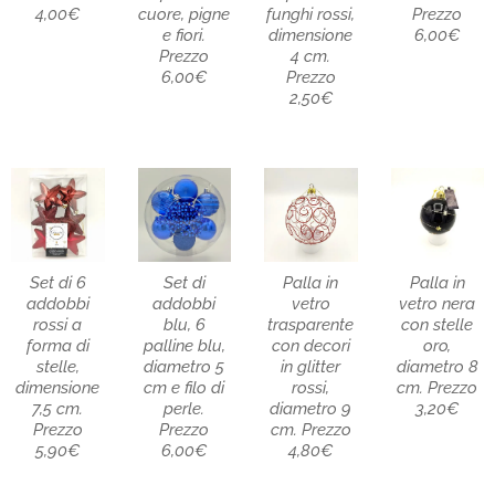
4,00€
cuore, pigne
funghi rossi,
Prezzo
e fiori.
dimensione
6,00€
Prezzo
4 cm.
6,00€
Prezzo
2,50€
Set di 6
Set di
Palla in
Palla in
addobbi
addobbi
vetro
vetro nera
rossi a
blu, 6
trasparente
con stelle
forma di
palline blu,
con decori
oro,
stelle,
diametro 5
in glitter
diametro 8
dimensione
cm e filo di
rossi,
cm. Prezzo
7,5 cm.
perle.
diametro 9
3,20€
Prezzo
Prezzo
cm. Prezzo
5,90€
6,00€
4,80€