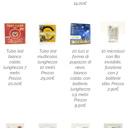
14,00€
Tubo led
Tubo led
20 luci a
10 microluci
bianco
multicolor,
forma di
con filo
caldo,
lunghezza
pupazzo di
invisibile,
lunghezza 7
10 metri.
neve,
funziona
metri.
Prezzo
bianco
con 2
Prezzo
29,00€
caldo, con
batterie
20,00€
batterie,
stilo. Prezzo
lunghezza
2,90€
1,9 metri.
Prezzo
9,50€