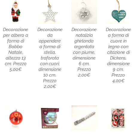
Decorazione
Decorazione
Decorazione
Decorazione
per albero a
da
natalizia
a forma di
forma di
appendere
ghirlanda
cuore in
Babbo
a forma di
argentata
legno con
Natale,
stella,
con piume,
citazione di
altezza 13
traforata
dimensione
Dickens,
cm. Prezzo
con cuori;
6 cm.
dimensione
5,00€
dimensione
Prezzo
9 cm.
10 cm.
2,00€
Prezzo
Prezzo
4,00€
2,00€