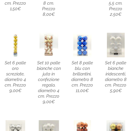
cm. Prezzo
8 cm.
5,5 cm.
1,50€
Prezzo
Prezzo
8,00€
2,50€
Set 6 palle
Set 10 palle
Set 8 palle
Set 6 palle
oro
bianche con
blu con
bianche
screziate,
juta in
brillantini,
iridescenti,
diametro 4
confezione
diametro 8
diametro 8
cm. Prezzo
regalo,
cm. Prezzo
cm. Prezzo
9,00€
diametro 4
11,00€
5,90€
cm. Prezzo
9,00€