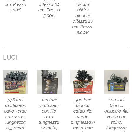
cm. Prezzo
altezza 30
decori
4,00€
cm. Prezzo
glitter
5,00€
bianchi,
altezza 27
cm. Prezzo
5,00€
LUCI
576 luci
120 luci
300 luci
100 luci
multicolor,
multicolor
bianco
bianco
cavo verde
con filo
caldo, filo
ghiaccio, filo
con spina,
nero,
verde
verde con
lunghezza
lunghezza
lunghezza 9
spina,
11,5 metri,
12 metri,
metri, con
lunghezza