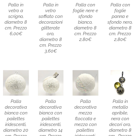
Palla in
Palla in
Palla con
Palla con
vetro a
vetro
foglie nere e
foglie
scrigno,
soffiato con
sfondo
panna e
diametro 8
decorazioni
bianco,
sfondo nero,
cm. Prezzo
glitterate
diametro 8
diametro 8
6,00€
oro,
cm. Prezzo
cm. Prezzo
diametro 8
2,80€
2,80€
cm. Prezzo
3,60€
Palla
Palla
Palla
Palla in
decorativa
decorativa
decorativa
metallo
bianca con
bianca con
mezza
apribile,
pailettes
pailettes
floccata e
nera con
iridescenti,
iridescenti,
mezza con
decori oro,
diametro 20
diametro 14
pailettes
diametro 8