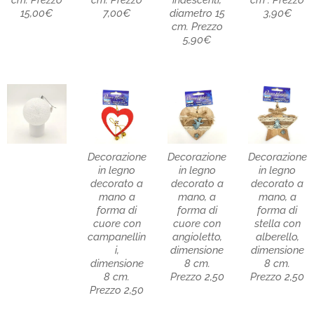
cm. Prezzo
cm. Prezzo
iridescenti,
cm . Prezzo
15,00€
7,00€
diametro 15
3,90€
cm. Prezzo
5,90€
Decorazione
Decorazione
Decorazione
in legno
in legno
in legno
decorato a
decorato a
decorato a
mano a
mano, a
mano, a
forma di
forma di
forma di
cuore con
cuore con
stella con
campanellin
angioletto,
alberello,
i,
dimensione
dimensione
dimensione
8 cm.
8 cm.
8 cm.
Prezzo 2,50
Prezzo 2,50
Prezzo 2,50