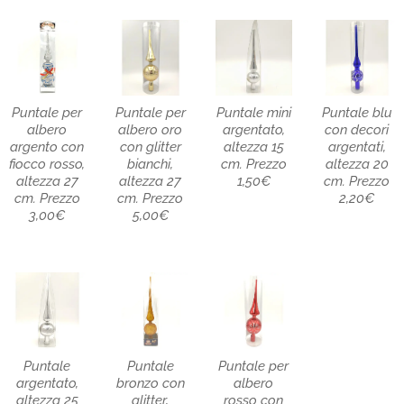
Puntale per
Puntale per
Puntale mini
Puntale blu
albero
albero oro
argentato,
con decori
argento con
con glitter
altezza 15
argentati,
fiocco rosso,
bianchi,
cm. Prezzo
altezza 20
altezza 27
altezza 27
1,50€
cm. Prezzo
cm. Prezzo
cm. Prezzo
2,20€
3,00€
5,00€
Puntale
Puntale
Puntale per
argentato,
bronzo con
albero
altezza 25
glitter,
rosso con