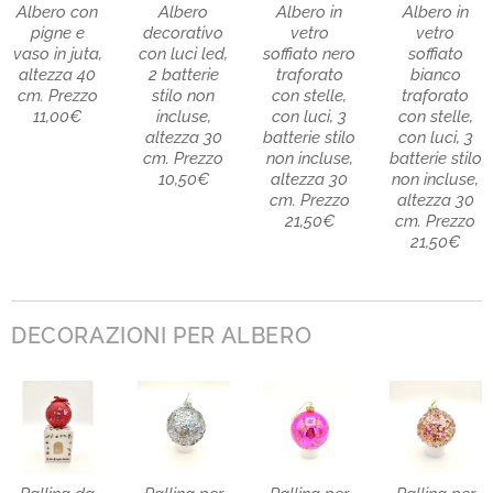
Albero con
Albero
Albero in
Albero in
pigne e
decorativo
vetro
vetro
vaso in juta,
con luci led,
soffiato nero
soffiato
altezza 40
2 batterie
traforato
bianco
cm. Prezzo
stilo non
con stelle,
traforato
11,00€
incluse,
con luci, 3
con stelle,
altezza 30
batterie stilo
con luci, 3
cm. Prezzo
non incluse,
batterie stilo
10,50€
altezza 30
non incluse,
cm. Prezzo
altezza 30
21,50€
cm. Prezzo
21,50€
DECORAZIONI PER ALBERO