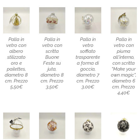
Palla in
Palla in
Palla in
Palla in
vetro con
vetro con
vetro
vetro con
albero
scritta
soffiato
piuma
stilizzato
Buone
trasparente
all'interno,
oro e
Feste su
a forma di
con scritta
pailettes,
juta,
goccia,
"Make your
diametro 8
diametro 8
diametro 7
own magic",
cm. Prezzo
cm. Prezzo
cm. Prezzo
diametro 6
5,50€
3,50€
3,00€
cm. Prezzo
4,40€