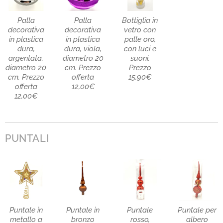
Palla
Palla
Bottiglia in
decorativa
decorativa
vetro con
in plastica
in plastica
palle oro,
dura,
dura, viola,
con luci e
argentata,
diametro 20
suoni.
diametro 20
cm. Prezzo
Prezzo
cm. Prezzo
offerta
15,90€
offerta
12,00€
12,00€
PUNTALI
Puntale in
Puntale in
Puntale
Puntale per
metallo a
bronzo
rosso,
albero