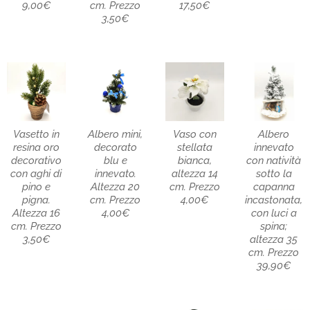
9,00€
cm. Prezzo
17,50€
3,50€
Vasetto in
Albero mini,
Vaso con
Albero
resina oro
decorato
stellata
innevato
decorativo
blu e
bianca,
con natività
con aghi di
innevato.
altezza 14
sotto la
pino e
Altezza 20
cm. Prezzo
capanna
pigna.
cm. Prezzo
4,00€
incastonata,
Altezza 16
4,00€
con luci a
cm. Prezzo
spina;
3,50€
altezza 35
cm. Prezzo
39,90€