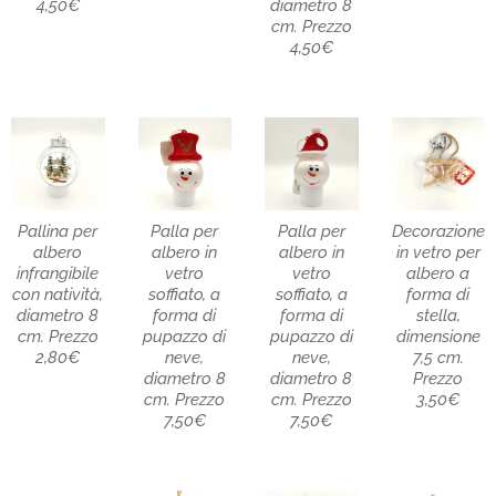
4,50€
diametro 8
cm. Prezzo
4,50€
Pallina per
Palla per
Palla per
Decorazione
albero
albero in
albero in
in vetro per
infrangibile
vetro
vetro
albero a
con natività,
soffiato, a
soffiato, a
forma di
diametro 8
forma di
forma di
stella,
cm. Prezzo
pupazzo di
pupazzo di
dimensione
2,80€
neve,
neve,
7,5 cm.
diametro 8
diametro 8
Prezzo
cm. Prezzo
cm. Prezzo
3,50€
7,50€
7,50€