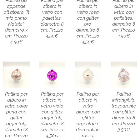
Pallina da
Pallina per
Pallina per
Pallina per
appende
albero in
albero in
albero in
all'albero "Il
vetro con
vetro rosa
vetro con
mio primo
pailettes,
con glitter
pailettes,
Natale",
diametro 8
oro,
diametro 8
diametro 7
cm. Prezzo
diametro 8
cm. Prezzo
cm. Prezzo
4,50€
cm. Prezzo
4,50€
4,50€
4,50€
Pallina per
Pallina per
Pallina per
Pallina
albero in
albero in
albero in
infrangibile
vetro color
vetro viola
vetro
trasparente
perla con
con glitter
bianca con
con glitter,
glitter
argentati,
glitter
diametro 8
argentati,
diametro 8
argentati e
cm. Prezzo
diametro 8
cm. Prezzo
diamantino
3,50€
cm. Prezzo
4,50€
rosso,