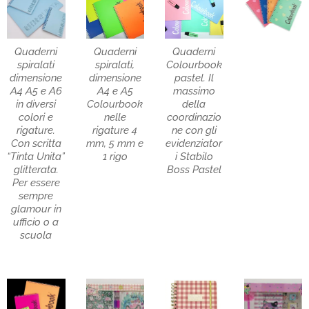
Quaderni
Quaderni
Quaderni
spiralati
spiralati,
Colourbook
dimensione
dimensione
pastel. Il
A4 A5 e A6
A4 e A5
massimo
in diversi
Colourbook
della
colori e
nelle
coordinazio
rigature.
rigature 4
ne con gli
Con scritta
mm, 5 mm e
evidenziator
“Tinta Unita”
1 rigo
i Stabilo
glitterata.
Boss Pastel
Per essere
sempre
glamour in
ufficio o a
scuola