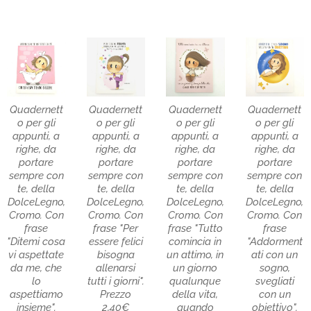
Quadernett
Quadernett
Quadernett
Quadernett
o per gli
o per gli
o per gli
o per gli
appunti, a
appunti, a
appunti, a
appunti, a
righe, da
righe, da
righe, da
righe, da
portare
portare
portare
portare
sempre con
sempre con
sempre con
sempre con
te, della
te, della
te, della
te, della
DolceLegno,
DolceLegno,
DolceLegno,
DolceLegno,
Cromo. Con
Cromo. Con
Cromo. Con
Cromo. Con
frase
frase "Per
frase "Tutto
frase
"Ditemi cosa
essere felici
comincia in
"Addorment
vi aspettate
bisogna
un attimo, in
ati con un
da me, che
allenarsi
un giorno
sogno,
lo
tutti i giorni".
qualunque
svegliati
aspettiamo
Prezzo
della vita,
con un
insieme".
2,40€
quando
obiettivo".