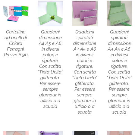
Cartelline
Quaderni
Quaderni
Quaderni
ad anelli di
dimensione
spiralati
spiralati
Chiara
A4 A5 e A6
dimensione
dimensione
Ferragni.
in diversi
A4 A5 e A6
A4 A5 e A6
Prezzo 6.90
colori e
in diversi
in diversi
rigature.
colori e
colori e
Con scritta
rigature.
rigature.
“Tinta Unita”
Con scritta
Con scritta
glitterata.
“Tinta Unita”
“Tinta Unita”
Per essere
glitterata.
glitterata.
sempre
Per essere
Per essere
glamour in
sempre
sempre
ufficio o a
glamour in
glamour in
scuola
ufficio o a
ufficio o a
scuola
scuola