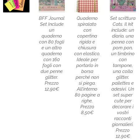
BFF Journal
Quaderno
Set scrittura
Set Include
spiralato
Cats. Il kit
un
con
include: un
quaderno
copertina
diario, una
con 80 fogli
rigida e
penna con
e un altro
chiusura
pom pon,
quaderno
con elastico.
un timbrino
con 160
Ideale per
con
fogli con
portarlo in
tampone,
due penne
borsa
una colla
glitter.
perché non
glitter,
Prezzo
si piega.
pailettes e
12,90€
All’interno
adesivi. Un
80 pagine a
set super
righe.
cute per
Prezzo
decorare i
8,50€
vostri
racconti
giornalieri.
Prezzo
12,90€