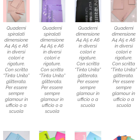
Quaderni
Quaderni
Quaderni
Quaderni
spiralati
spiralati
dimensione
dimensione
dimensione
dimensione
A4 A5 e A6
A4 A5 e A6
A4 A5 e A6
A4 A5 e A6
in diversi
in diversi
in diversi
in diversi
colori e
colori e
colori e
colori e
rigature.
rigature.
rigature.
rigature.
Con scritta
Con scritta
Con scritta
Con scritta
“Tinta Unita”
“Tinta Unita”
“Tinta Unita”
“Tinta Unita”
glitterata.
glitterata.
glitterata.
glitterata.
Per essere
Per essere
Per essere
Per essere
sempre
sempre
sempre
sempre
glamour in
glamour in
glamour in
glamour in
ufficio o a
ufficio o a
ufficio o a
ufficio o a
scuola
scuola
scuola
scuola