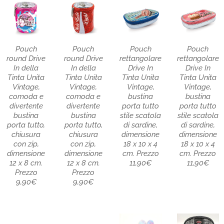
Pouch
Pouch
Pouch
Pouch
round Drive
round Drive
rettangolare
rettangolare
In della
In della
Drive In
Drive In
Tinta Unita
Tinta Unita
Tinta Unita
Tinta Unita
Vintage,
Vintage,
Vintage,
Vintage,
comoda e
comoda e
bustina
bustina
divertente
divertente
porta tutto
porta tutto
bustina
bustina
stile scatola
stile scatola
porta tutto,
porta tutto,
di sardine,
di sardine,
chiusura
chiusura
dimensione
dimensione
con zip,
con zip,
18 x 10 x 4
18 x 10 x 4
dimensione
dimensione
cm. Prezzo
cm. Prezzo
12 x 8 cm.
12 x 8 cm.
11,90€
11,90€
Prezzo
Prezzo
9,90€
9,90€