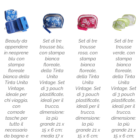
Beauty da
Set di tre
Set di tre
Set di tre
appendere
trousse blu,
trousse
trousse
in neoprene
con stampa
rosa, con
verde, con
blu con
bianca
stampa
stampa
stampa
floreale,
bianca
bianca
floreale
della Tinta
floreale,
floreale,
bianca della
Unita
della Tinta
della Tinta
Tinta Unita
Vintage. Set
Unita
Unita
Vintage,
di 3 pouch
Vintage. Set
Vintage. Set
ideale per
plastificate,
di 3 pouch
di 3 pouch
chi viaggia,
ideali per il
plastificate,
plastificate,
con
trucco,
ideali per il
ideali per il
comode
dimensione:
trucco,
trucco,
tasche per
la più
dimensione:
dimensione:
tutto il
grande 21 x
la più
la più
necessario
15 x 6 cm;
grande 21 x
grande 21 x
da bagno e
media 17 x
15 x 6 cm;
15 x 6 cm;