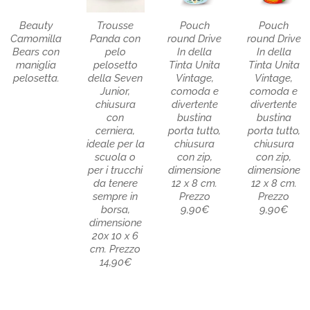
Beauty
Trousse
Pouch
Pouch
Camomilla
Panda con
round Drive
round Drive
Bears con
pelo
In della
In della
maniglia
pelosetto
Tinta Unita
Tinta Unita
pelosetta.
della Seven
Vintage,
Vintage,
Junior,
comoda e
comoda e
chiusura
divertente
divertente
con
bustina
bustina
cerniera,
porta tutto,
porta tutto,
ideale per la
chiusura
chiusura
scuola o
con zip,
con zip,
per i trucchi
dimensione
dimensione
da tenere
12 x 8 cm.
12 x 8 cm.
sempre in
Prezzo
Prezzo
borsa,
9,90€
9,90€
dimensione
20x 10 x 6
cm. Prezzo
14,90€