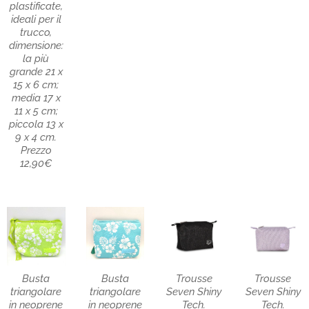
plastificate,
ideali per il
trucco,
dimensione:
la più
grande 21 x
15 x 6 cm;
media 17 x
11 x 5 cm;
piccola 13 x
9 x 4 cm.
Prezzo
12,90€
Busta
Busta
Trousse
Trousse
triangolare
triangolare
Seven Shiny
Seven Shiny
in neoprene
in neoprene
Tech.
Tech.