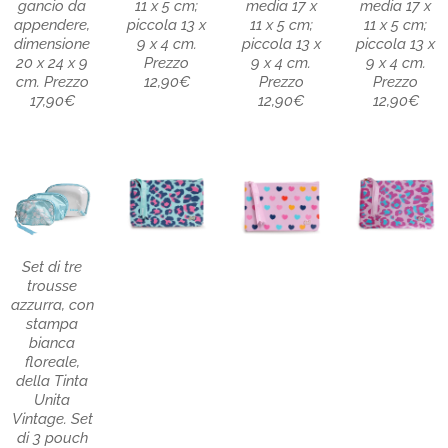
gancio da
11 x 5 cm;
media 17 x
media 17 x
appendere,
piccola 13 x
11 x 5 cm;
11 x 5 cm;
dimensione
9 x 4 cm.
piccola 13 x
piccola 13 x
20 x 24 x 9
Prezzo
9 x 4 cm.
9 x 4 cm.
cm. Prezzo
12,90€
Prezzo
Prezzo
17,90€
12,90€
12,90€
Set di tre
trousse
azzurra, con
stampa
bianca
floreale,
della Tinta
Unita
Vintage. Set
di 3 pouch