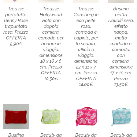
Trousse
Trousse
Trousse
Bustina
portatutto
Hollywood
Carlsberg in
piatta
Denny Rose
viola con
eco pelle
Dallaiti nera,
trapuntata
doppia
rosa,
effetto
rosa. Prezzo
cerniera,
comoda e
nappa,
OFFERTA
comodo per
capinte, per
molto
9,90€
andare in
la scuola,
morbida e
viaggio,
ufficio o
comoda,
dimensione
viaggio,
con
18 x 16 x 6
dimensione
cerniera,
cm. Prezzo
22 x 11 x 7
dimensione
OFFERTA
cm. Prezzo
17 x 10 cm.
10,50€
OFFERTA
Prezzo
14,00€
13,50€
Bustina
Beauty da
Beauty da
Beauty da