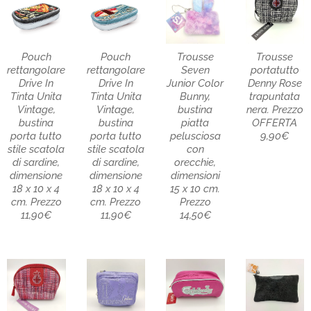
Pouch
Pouch
Trousse
Trousse
rettangolare
rettangolare
Seven
portatutto
Drive In
Drive In
Junior Color
Denny Rose
Tinta Unita
Tinta Unita
Bunny,
trapuntata
Vintage,
Vintage,
bustina
nera. Prezzo
bustina
bustina
piatta
OFFERTA
porta tutto
porta tutto
pelusciosa
9,90€
stile scatola
stile scatola
con
di sardine,
di sardine,
orecchie,
dimensione
dimensione
dimensioni
18 x 10 x 4
18 x 10 x 4
15 x 10 cm.
cm. Prezzo
cm. Prezzo
Prezzo
11,90€
11,90€
14,50€