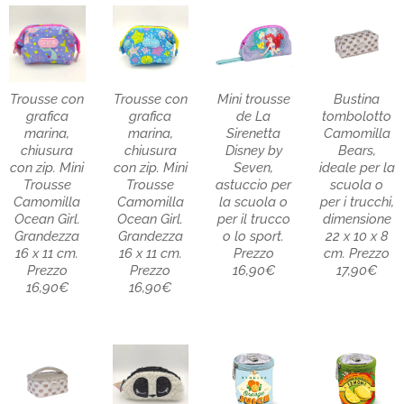
Trousse con
Trousse con
Mini trousse
Bustina
grafica
grafica
de La
tombolotto
marina,
marina,
Sirenetta
Camomilla
chiusura
chiusura
Disney by
Bears,
con zip. Mini
con zip. Mini
Seven,
ideale per la
Trousse
Trousse
astuccio per
scuola o
Camomilla
Camomilla
la scuola o
per i trucchi,
Ocean Girl.
Ocean Girl.
per il trucco
dimensione
Grandezza
Grandezza
o lo sport.
22 x 10 x 8
16 x 11 cm.
16 x 11 cm.
Prezzo
cm. Prezzo
Prezzo
Prezzo
16,90€
17,90€
16,90€
16,90€