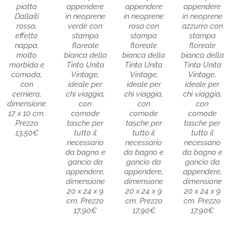
piatta
appendere
appendere
appendere
Dallaiti
in neoprene
in neoprene
in neoprene
rossa,
verde con
rosa con
azzurro con
effetto
stampa
stampa
stampa
nappa,
floreale
floreale
floreale
molto
bianca della
bianca della
bianca della
morbida e
Tinta Unita
Tinta Unita
Tinta Unita
comoda,
Vintage,
Vintage,
Vintage,
con
ideale per
ideale per
ideale per
cerniera,
chi viaggia,
chi viaggia,
chi viaggia,
dimensione
con
con
con
17 x 10 cm.
comode
comode
comode
Prezzo
tasche per
tasche per
tasche per
13,50€
tutto il
tutto il
tutto il
necessario
necessario
necessario
da bagno e
da bagno e
da bagno e
gancio da
gancio da
gancio da
appendere,
appendere,
appendere,
dimensione
dimensione
dimensione
20 x 24 x 9
20 x 24 x 9
20 x 24 x 9
cm. Prezzo
cm. Prezzo
cm. Prezzo
17,90€
17,90€
17,90€