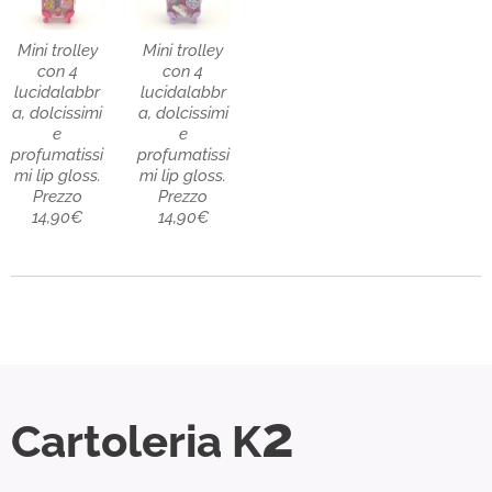
Mini trolley
Mini trolley
con 4
con 4
lucidalabbr
lucidalabbr
a, dolcissimi
a, dolcissimi
e
e
profumatissi
profumatissi
mi lip gloss.
mi lip gloss.
Prezzo
Prezzo
14,90€
14,90€
2
Cartoleria K