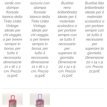
verde con
azzurra con
Bustina
Bustina lilla
stampa
stampa
nera
brillantinata
floreale
floreale
brillantinata
ideale per il
bianca della
bianca della
ideale per il
materiale
Tinta Unita
Tinta Unita
materiale
scolastico o
Vintage,
Vintage,
scolastico o
per portare
ideale per
ideale per
per portare
sempre con
chi viaggia,
chi viaggia,
sempre con
sè tutto il
o per tenere
o per tenere
sè tutto il
necessario
sempre in
sempre in
necessario
per
borsa, per
borsa, per
per
superare la
tutto il
tutto il
superare la
giornata.
necessario,
necessario,
giornata.
Dimensione
dimensione
dimensione
Dimensione
20 x 14 x 9
21 x 16 x 3
21 x 16 x 3
20 x 14 x 9
cm. Prezzo
cm. Prezzo
cm. Prezzo
cm. Prezzo
21,50€
11,90€
11,90€
21,50€