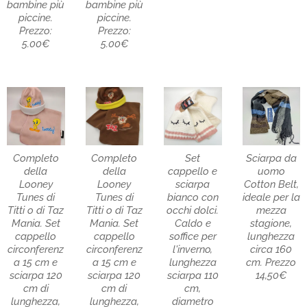
bambine più
bambine più
piccine.
piccine.
Prezzo:
Prezzo:
5.00€
5.00€
Completo
Completo
Set
Sciarpa da
della
della
cappello e
uomo
Looney
Looney
sciarpa
Cotton Belt,
Tunes di
Tunes di
bianco con
ideale per la
Titti o di Taz
Titti o di Taz
occhi dolci.
mezza
Mania. Set
Mania. Set
Caldo e
stagione,
cappello
cappello
soffice per
lunghezza
circonferenz
circonferenz
l'inverno,
circa 160
a 15 cm e
a 15 cm e
lunghezza
cm. Prezzo
sciarpa 120
sciarpa 120
sciarpa 110
14,50€
cm di
cm di
cm,
lunghezza,
lunghezza,
diametro