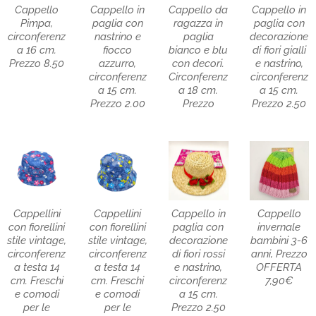
Cappello
Cappello in
Cappello da
Cappello in
Pimpa,
paglia con
ragazza in
paglia con
circonferenz
nastrino e
paglia
decorazione
a 16 cm.
fiocco
bianco e blu
di fiori gialli
Prezzo 8.50
azzurro,
con decori.
e nastrino,
circonferenz
Circonferenz
circonferenz
a 15 cm.
a 18 cm.
a 15 cm.
Prezzo 2.00
Prezzo
Prezzo 2.50
Cappellini
Cappellini
Cappello in
Cappello
con fiorellini
con fiorellini
paglia con
invernale
stile vintage,
stile vintage,
decorazione
bambini 3-6
circonferenz
circonferenz
di fiori rossi
anni, Prezzo
a testa 14
a testa 14
e nastrino,
OFFERTA
cm. Freschi
cm. Freschi
circonferenz
7,90€
e comodi
e comodi
a 15 cm.
per le
per le
Prezzo 2.50