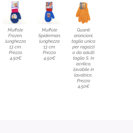
Muffole
Muffole
Guanti
Frozen,
Spiderman,
arancioni,
lunghezza
lunghezza
taglia unica
13 cm.
13 cm.
per ragazzi
Prezzo
Prezzo
o da adulti
4,50€
4,50€
taglia S. In
acrilico,
lavabile in
lavatrice.
Prezzo
4,50€