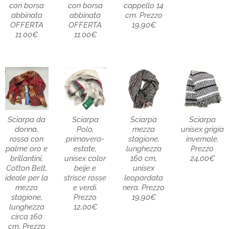
con borsa
con borsa
cappello 14
abbinata
abbinata
cm. Prezzo
OFFERTA
OFFERTA
19,90€
11.00€
11.00€
Sciarpa da
Sciarpa
Sciarpa
Sciarpa
donna,
Polo,
mezza
unisex grigia
rossa con
primavera-
stagione,
invernale.
palme oro e
estate,
lunghezza
Prezzo
brillantini,
unisex color
160 cm,
24,00€
Cotton Belt,
beije e
unisex
ideale per la
strisce rosse
leopardata
mezza
e verdi.
nera. Prezzo
stagione,
Prezzo
19,90€
lunghezza
12,00€
circa 160
cm. Prezzo