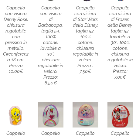
Cappello
Cappello
Cappello
Cappello
con visiera
con visiera
con visiera
con visiera
Denny Rose,
di
di Star Wars
di Frozen
chiusura
Barbapapa,
della Disney,
della Disney,
regolabile
taglia 54.
taglia 52.
taglia 52,
con
100%
100%
lavabile a
pressino in
cotone,
cotone,
30°. 100%
metallo.
lavabile a
chiusura
cotone,
Circonferenz
30°,
regolabile in
chiusura
a 18 cm.
chiusura
velcro.
regolabile in
Prezzo
regolabile in
Prezzo :
velcro.
10.00€
velcro.
7.50€
Prezzo:
Prezzo:
7.00€
8.50€
Cappello
Cappello
Cappello
Cappello