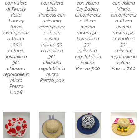
con visiera
con visiera
con visiera
con visiera
di Tweety,
Little
Cry Babies,
Minnie,
della
Princess con
circonferenz
circonferenz
Looney
unicorno,
a 16 cm
a 18 cm
Tunes,
circonferenz
ovvero
ovvero
circonferenz
a 16 cm
misura 50.
misura 52.
a 16 cm.
ovvero
Lavabile a
Lavabile a
100%
misura 50.
30°,
30°,
cotone,
Lavabile a
chiusura
chiusura
lavabile a
30°,
regolabile in
regolabile in
30°,
chiusura
velcro.
velcro.
chiusura
regolabile in
Prezzo 7.00
Prezzo 7.00
regolabile in
velcro.
velcro.
Prezzo 7.00
Prezzo
9.90€