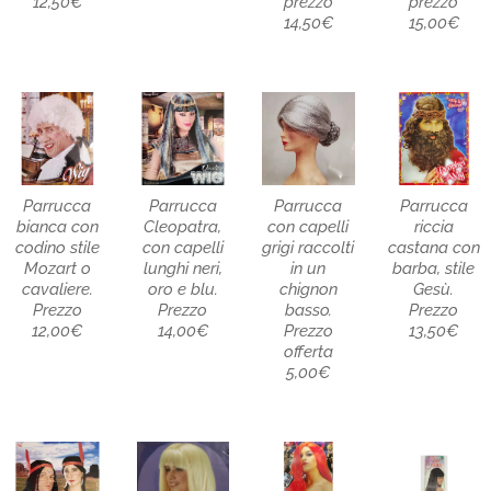
12,50€
prezzo
prezzo
14,50€
15,00€
Parrucca
Parrucca
Parrucca
Parrucca
bianca con
Cleopatra,
con capelli
riccia
codino stile
con capelli
grigi raccolti
castana con
Mozart o
lunghi neri,
in un
barba, stile
cavaliere.
oro e blu.
chignon
Gesù.
Prezzo
Prezzo
basso.
Prezzo
12,00€
14,00€
Prezzo
13,50€
offerta
5,00€