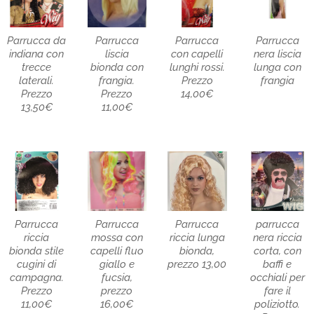
Parrucca da
Parrucca
Parrucca
Parrucca
indiana con
liscia
con capelli
nera liscia
trecce
bionda con
lunghi rossi.
lunga con
laterali.
frangia.
Prezzo
frangia
Prezzo
Prezzo
14,00€
13,50€
11,00€
Parrucca
Parrucca
Parrucca
parrucca
riccia
mossa con
riccia lunga
nera riccia
bionda stile
capelli fluo
bionda,
corta, con
cugini di
giallo e
prezzo 13,00
baffi e
campagna.
fucsia,
occhiali per
Prezzo
prezzo
fare il
11,00€
16,00€
poliziotto.