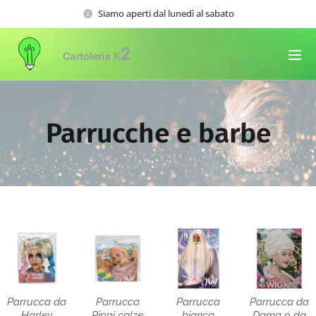
Siamo aperti dal lunedì al sabato
2
Cartoleria K
Parrucche e barbe
Parrucca da
Parrucca
Parrucca
Parrucca da
Harley
Pippi calze
bianca
Dama o da