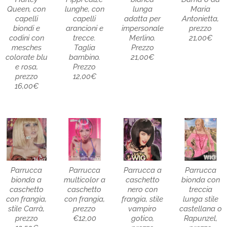
Queen, con
lunghe, con
lunga
Maria
capelli
capelli
adatta per
Antonietta,
biondi e
arancioni e
impersonale
prezzo
codini con
trecce.
Merlino.
21,00€
mesches
Taglia
Prezzo
colorate blu
bambino.
21,00€
e rosa,
Prezzo
prezzo
12,00€
16,00€
Parrucca
Parrucca
Parrucca a
Parrucca
bionda a
multicolor a
caschetto
bionda con
caschetto
caschetto
nero con
treccia
con frangia,
con frangia,
frangia, stile
lunga stile
stile Carrà,
prezzo
vampiro
castellana o
prezzo
€12,00
gotico,
Rapunzel,