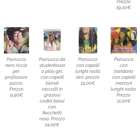
Prezzo
19,00€
Parrucca
Parrucca da
Parrucca
Parrucca
nera riccia
studentessa
con capelli
con
per
o play girl,
lunghi rasta
bandana
professore
con capelli
neri, prezzo
con capelli
pazzo.
biondi
14,00€
marroni
Prezzo
raccolti in
lunghi rasta.
9,90€
graziosi
Prezzo
codini bassi
11,00€
con
fiocchetti
rosa. Prezzo
14,00€